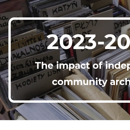
ip to main content
Skip to navigat
2023-2
The impact of ind
community arch