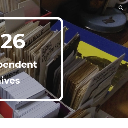
ion
026
ependent
ives