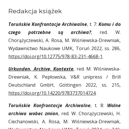
Redakcja książek
Toruńskie Konfrontacje Archiwalne
, t. 7:
Komu i do
czego potrzebne są archiwa?
, red. W.
Chorążyczewski, A. Rosa, M. Wiśniewska-Drewniak,
Wydawnictwo Naukowe UMK, Toruń 2022, ss. 286,
https://doi.org/10.12775/978-83-231-4668-1
.
Urkunden, Archive, Kontexte
, red. M. Wiśniewska-
Drewniak, K. Pepłowska, V&R unipress / Brill
Deutschland GmbH, Göttingen 2022, ss. 215,
https://doi.org/10.14220/9783737014724
.
Toruńskie Konfrontacje Archiwalne
,
t
. 8:
Wolne
archiwa wobec zmian
, red. W. Chorążyczewski, H.
Ciechanowski, A. Rosa, M. Wiśniewska-Drewniak,