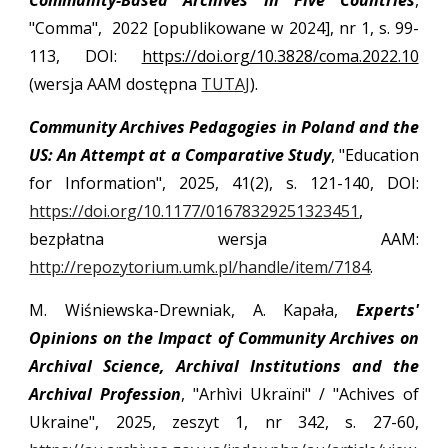
Community-Based Archives in Five Countries
,
"Comma", 2022 [opublikowane w 2024], nr 1, s. 99-
113, DOI:
https://doi.org/10.3828/coma.2022.10
(wersja AAM dostępna
TUTAJ
).
Community Archives Pedagogies in Poland and the
US: An Attempt at a Comparative Study
, "Education
for Information", 2025, 41(2), s. 121-140, DOI:
https://doi.org/10.1177/01678329251323451
,
bezpłatna wersja AAM:
http://repozytorium.umk.pl/handle/item/7184
.
M. Wiśniewska-Drewniak, A. Kapała,
Experts'
Opinions on the Impact of Community Archives on
Archival Science, Archival Institutions and the
Archival Profession
, "
Arhìvi Ukraïni
" /
"Achives of
Ukraine", 2025, zeszyt 1, nr 342, s. 27-60,