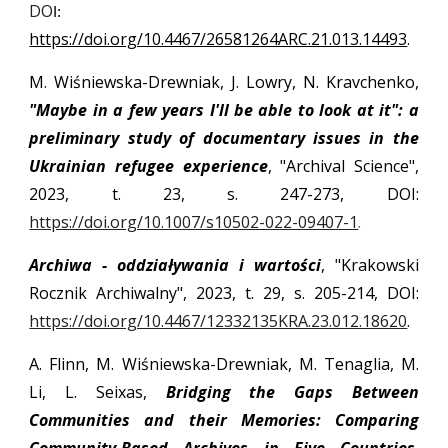
DO
I:
https://doi.org/10.4467/26581264ARC.21.013.14493
.
M. Wiśniewska-Drewniak, J. Lowry, N. Kravchenko,
"Maybe in a few years I'll be able to look at it": a
preliminary study of documentary issues in the
Ukrainian refugee experience
, "Archival Science",
2023, t. 23, s. 247-273, DOI:
https://doi.org/10.1007/s10502-022-09407-1
.
Archiwa - oddziaływania i wartości
, "Krakowski
Rocznik Archiwalny", 2023, t. 29, s. 205-214, DOI:
https://doi.org/10.4467/12332135KRA.23.012.18620
.
A. Flinn, M. Wiśniewska-Drewniak, M. Tenaglia, M.
Li, L. Seixas,
Bridging the Gaps Between
Communities and their Memories: Comparing