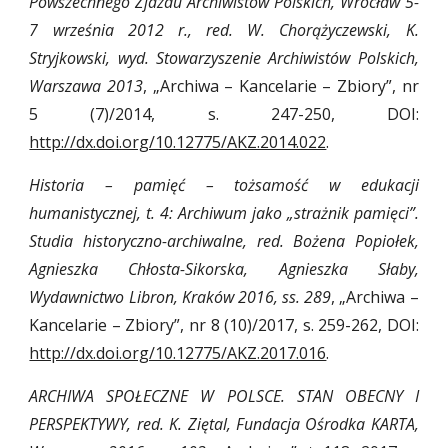
Powszechnego Zjazdu Archiwistów Polskich, Wrocław 5-
7 września 2012 r., red. W. Chorążyczewski, K.
Stryjkowski, wyd. Stowarzyszenie Archiwistów Polskich,
Warszawa 2013
, „Archiwa – Kancelarie – Zbiory”, nr
5 (7)/2014, s. 247-250, DOI:
http://dx.doi.org/10.12775/AKZ.2014.022
.
Historia – pamięć – tożsamość w edukacji
humanistycznej, t. 4: Archiwum jako „strażnik pamięci”.
Studia historyczno-archiwalne, red. Bożena Popiołek,
Agnieszka Chłosta-Sikorska, Agnieszka Słaby,
Wydawnictwo Libron, Kraków 2016, ss. 289
, „Archiwa –
Kancelarie – Zbiory”, nr 8 (10)/2017, s. 259-262, DOI:
http://dx.doi.org/10.12775/AKZ.2017.016
.
ARCHIWA SPOŁECZNE W POLSCE. STAN OBECNY I
PERSPEKTYWY, red. K. Ziętal, Fundacja Ośrodka KARTA,