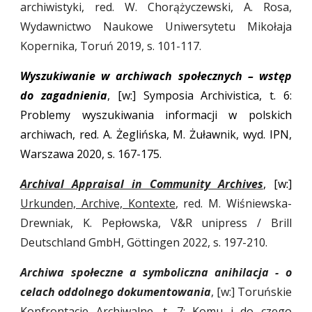
archiwistyki, red. W. Chorążyczewski, A. Rosa,
Wydawnictwo Naukowe Uniwersytetu Mikołaja
Kopernika, Toruń 2019, s. 101-117.
Wyszukiwanie w archiwach społecznych – wstęp
do zagadnienia
, [w:] Symposia Archivistica, t. 6:
Problemy wyszukiwania informacji w polskich
archiwach, red. A. Żeglińska, M. Żuławnik, wyd. IPN,
Warszawa 2020, s. 167-175.
Archival Appraisal in Community Archives
, [w:]
Urkunden, Archive, Kontexte
, red. M. Wiśniewska-
Drewniak, K. Pepłowska, V&R unipress / Brill
Deutschland GmbH, Göttingen 2022, s.
197-210
.
Archiwa społeczne a symboliczna anihilacja - o
celach oddolnego dokumentowania
, [w:] Toruńskie
Konfrontacje Archiwalne, t. 7: Komu i do czego