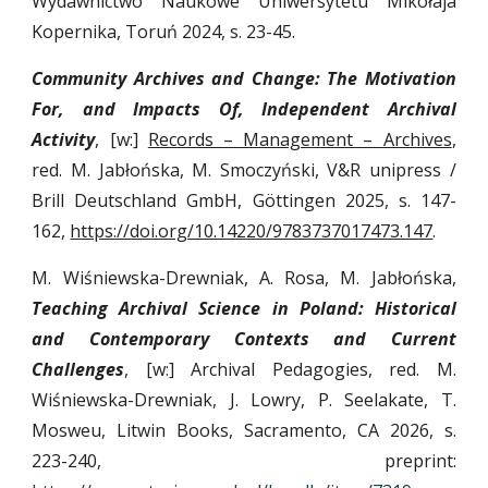
Wydawnictwo Naukowe Uniwersytetu Mikołaja
Kopernika,
Toruń 202
4
, s.
23
-
45
.
Community Archives and Change: The Motivation
For, and Impacts Of, Independent Archival
Activity
, [w:]
Records – Management – Archives
,
red. M. Jabłońska, M. Smoczyński,
V&R unipress /
Brill Deutschland GmbH, Göttingen 202
5
,
s. 147-
162,
https://doi.org/10.14220/9783737017473.147
.
M. Wiśniewska-Drewniak, A. Rosa, M. Jabłońska,
Teaching Archival Science in Poland: Historical
and Contemporary Contexts and Current
Challenges
, [w:] Archival Pedagogies, red.
M.
Wiśniewska-Drewniak, J. Lowry, P. Seelakate, T.
Mosweu, Litwin Books, Sacramento, CA 2026,
s.
223-240, preprint: