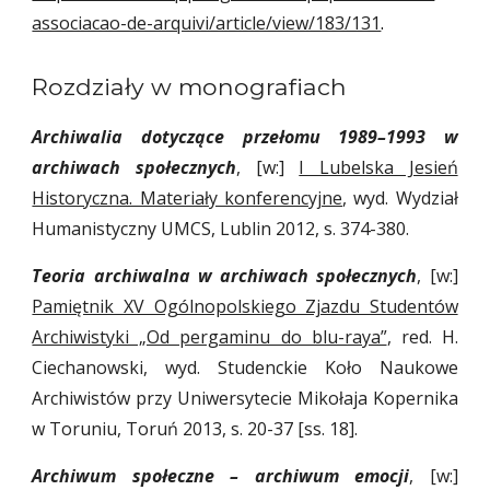
associacao-de-arquivi/article/view/183/131
.
Rozdziały w monografiach
Archiwalia dotyczące przełomu 1989–1993 w
archiwach społecznych
, [w:]
I Lubelska Jesień
Historyczna. Materiały konferencyjne
, wyd. Wydział
Humanistyczny UMCS, Lublin 2012, s. 374-380.
Teoria archiwalna w archiwach społecznych
, [w:]
Pamiętnik XV Ogólnopolskiego Zjazdu Studentów
Archiwistyki „Od pergaminu do blu-raya”
, red. H.
Ciechanowski, wyd. Studenckie Koło Naukowe
Archiwistów przy Uniwersytecie Mikołaja Kopernika
w Toruniu, Toruń 2013, s. 20-37 [ss. 18].
Archiwum społeczne – archiwum emocji
, [w:]