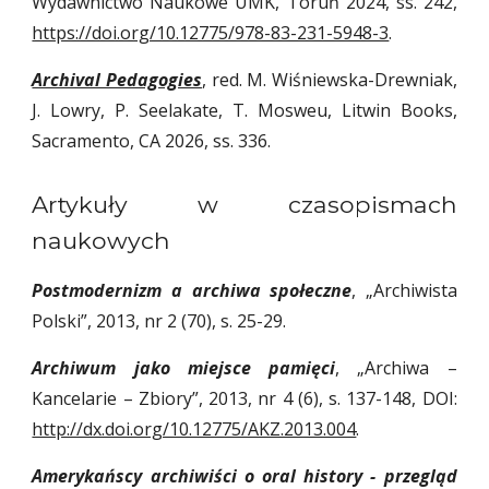
Wydawnictwo Naukowe UMK, Toruń 2024,
ss
. 242,
https://doi.org/10.12775/978-83-231-5948-3
.
Archival Pedagogies
, red. M. Wiśniewska-Drewniak,
J. Lowry, P. Seelakate, T. Mosweu, Litwin Books,
Sacramento, CA 2026, ss. 336.
Artykuły w czasopismach
naukowych
Postmodernizm a archiwa społeczne
, „Archiwista
Polski”, 2013, nr 2 (70), s. 25-29.
Archiwum jako miejsce pamięci
, „Archiwa –
Kancelarie – Zbiory”, 2013, nr 4 (6), s. 137-148, DOI:
http://dx.doi.org/10.12775/AKZ.2013.004
.
Amerykańscy archiwiści o oral history - przegląd