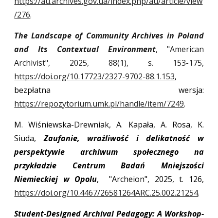
https://au.archives.gov.ua/index.php/au/article/view
/276
.
The Landscape of Community Archives in Poland
and Its Contextual Environment
, "American
Archivist", 2025, 88(1), s. 153-175,
https://doi.org/10.17723/2327-9702-88.1.153
,
bezpłatna wersja:
https://repozytorium.umk.pl/handle/item/7249
.
M. Wiśniewska-Drewniak, A. Kapała, A. Rosa, K.
Siuda,
Zaufanie, wrażliwość i delikatność w
perspektywie archiwum społecznego na
przykładzie Centrum Badań Mniejszości
Niemieckiej w Opolu
, "Archeion", 2025, t. 126,
https://doi.org/10.4467/26581264ARC.25.002.21254
.
Student-Designed Archival Pedagogy: A Workshop-