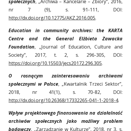
społecznych
, „Archiwa – Kancelarie – Zbiory”, 2016,
nr 7 (9), s. 91-111, DOI:
http://dx.doi.org/10.12775/AKZ.2016.005
.
Education in community archives: the KARTA
Centre and the General Elżbieta Zawacka
Foundation
, „Journal of Education, Culture and
Society”, 2017, t. 2, s. 296-305, DOI:
https://doi.org/10.15503/jecs20172.296.305
.
O rosnącym zainteresowaniu archiwami
społecznymi w Polsce
, „Kwartalnik Trzeci Sektor”,
2018, nr 41(1), s. 70-82, DOI:
http://dx.doi.org/10.26368/17332265-041-1-2018-4
.
Wpływ projektowego finansowania na działalność
archiwów społecznych jako możliwy problem
badawczy
, „Zarządzanie w Kulturze”, 2018, nr 3, s.