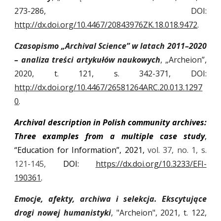
273-286, DOI:
http://dx.doi.org/10.4467/20843976ZK.18.018.9472
.
Czasopismo „Archival Science” w latach 2011–2020
– analiza treści artykułów naukowych
, „Archeion”,
2020, t. 121, s. 342-371, DOI:
http://dx.doi.org/10.4467/26581264ARC.20.013.1297
0
.
Archival description in Polish community archives:
Three examples from a multiple case study
,
“Education for Information”, 2021,
vol. 37, no. 1, s.
121-145,
DOI:
https://dx.doi.org/10.3233/EFI-
190361
.
Emocje, afekty, archiwa i selekcja. Ekscytujące
drogi nowej humanistyki
, "Archeion", 2021, t. 122,